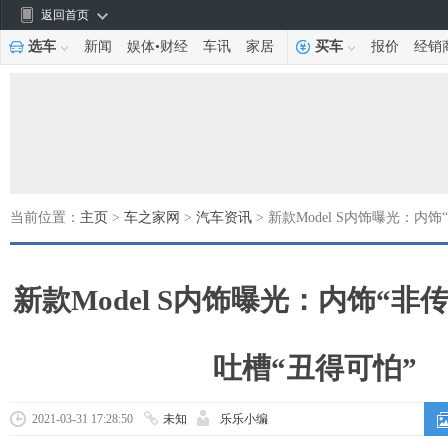
返回首页
选车
新闻
娱体
•
财经
车讯
家居
买车
报价
经销
当前位置：
主页
>
车之家网
>
汽车资讯
> 新款Model S内饰曝光：内
新款Model S内饰曝光：内饰“非
吐槽“丑得可怕”
2021-03-31 17:28:50
未知
乐乐小编